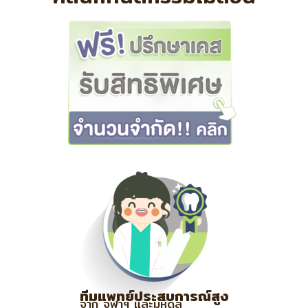
ทีมแพทย์ประสบการณ์สูง
จาก จุฬาฯ และมหิดล