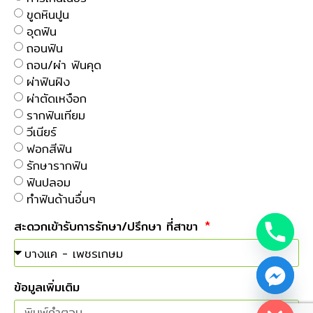
ขูดหินปูน
อุดฟัน
ถอนฟัน
ถอน/ผ่า ฟันคุด
ผ่าฟันฝัง
ผ่าตัดเหงือก
รากฟันเทียม
วีเนียร์
ฟอกสีฟัน
รักษารากฟัน
ฟันปลอม
ทำฟันด้านอื่นๆ
สะดวกเข้ารับการรักษา/ปรึกษา ที่สาขา
Hide chaty
ข้อมูลเพิ่มเติม