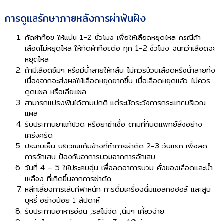
การดูแลรักษาภายหลังการผ่าฟันฝัง
กัดผ้าก๊อซ ให้แน่น 1-2 ชั่วโมง เพื่อให้เลือดหยุดไหล กรณีถ้า
เลือดไม่หยุดไหล ให้กัดผ้าก๊อซต่อ ทุก 1-2 ชั่วโมง จนกว่าเลือดจะ
หยุดไหล
ถ้ามีเลือดซึมๆ หรือมีน้ำลายให้กลืน ไม่ควรบ้วนเลือดหรือน้ำลายทิ้ง
เนื่องจากจะส่งผลให้เลือดหยุดยากขึ้น เมื่อเลือดหยุดแล้ว ไม่ควร
ดูดแผล หรือเลียแผล
สามารถแปรงฟันได้ตามปกติ แต่ระมัดระวังการกระแทกบริเวณ
แผล
รับประทานยาแก้ปวด หรือยาฆ่าเชื้อ ตามที่ทันตแพทย์สั่งอย่าง
เคร่งครัด
ประคบเย็น บริเวณแก้มข้างที่ทำการผ่าตัด 2-3 วันแรก เพื่อลด
การอักเสบ ป้องกันอาการบวมจากการอักเสบ
วันที่ 4 – 5 ให้ประคบอุ่น เพื่อลดอาการบวม คั่งของเลือดและน้ำ
เหลือง ที่เกิดขึ้นจากการผ่าตัด
หลีกเลี่ยงการเล่นกีฬาหนัก การดื่มเครื่องดื่มแอลกอฮอล์ และสูบ
บุหรี่ อย่างน้อย 1 สัปดาห์
รับประทานอาหารอ่อน ,รสไม่จัด ,นิ่มๆ เคี้ยวง่าย