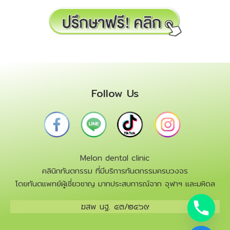
Follow Us
.
.
.
.
Melon dental clinic
คลินิกทันตกรรม ที่มีบริการทันตกรรมครบวงจร
โดยทันตแพทย์ผู้เชี่ยวชาญ มากประสบการณ์จาก จุฬาฯ และมหิดล
ฆสพ นฐ. ๕๓/๒๕๖๙