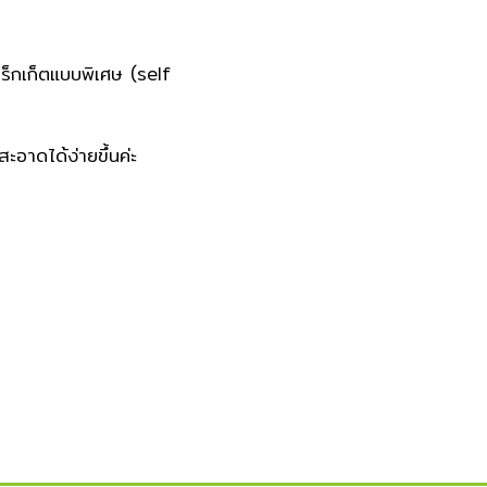
บร็กเก็ตแบบพิเศษ (self
อาดได้ง่ายขึ้นค่ะ